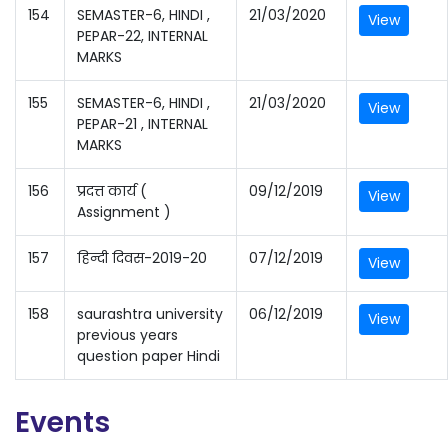
154
SEMASTER-6, HINDI ,
21/03/2020
View
PEPAR-22, INTERNAL
MARKS
155
SEMASTER-6, HINDI ,
21/03/2020
View
PEPAR-21 , INTERNAL
MARKS
156
प्रदत्त कार्य (
09/12/2019
View
Assignment )
157
हिन्दी दिवस-2019-20
07/12/2019
View
158
saurashtra university
06/12/2019
View
previous years
question paper Hindi
Events