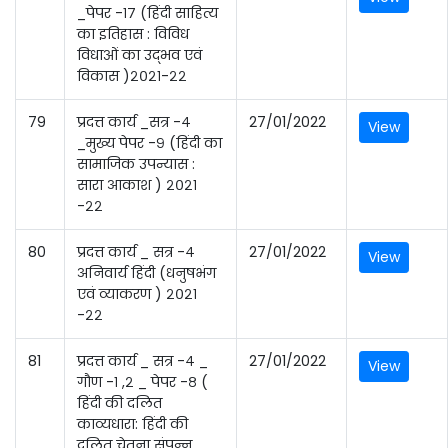
_पेपर -१७ (हिंदी साहित्य
का इतिहास : विविध
विधाओं का उद्भव एवं
विकास )२०२१-२२
79
प्रदत्त कार्य _सत्र -४
27/01/2022
View
_मुख्य पेपर -९ (हिंदी का
सामाजिक उपन्यास :
सारा आकाश ) २०२१
-२२
80
प्रदत्त कार्य _ सत्र -४
27/01/2022
View
अनिवार्य हिंदी (धनुषभंग
एवं व्याकरण ) २०२१
-२२
81
प्रदत्त कार्य _ सत्र -४ _
27/01/2022
View
गौण -१ ,२ _ पेपर -८ (
हिंदी की दलित
काव्यधारा: हिंदी की
दलित चेतना संपन्न