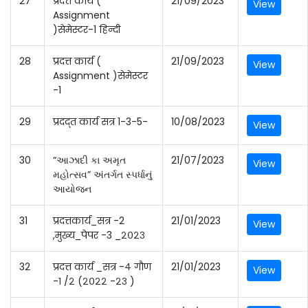
27
प्रदत्त कार्य (
21/09/2023
View
Assignment
)सेमेस्टर-1 हिन्दी
28
प्रदत्त कार्य (
21/09/2023
View
Assignment )सेमेस्टर
-1
29
प्रदद्त कार्य सत्र 1-3-5-
10/08/2023
View
30
“આઝાદી કા અમૃત
21/07/2023
View
મહોત્સવ” અંતર્ગત સ્પર્ધાનું
આયોજન
31
प्रदत्तकार्य_सत्र -2
21/01/2023
View
,मुख्य_पेपर -3 _२०२३
32
प्रदत्त कार्य _सत्र -४ गौण
21/01/2023
View
-१ /२ (२०२२ -२३ )