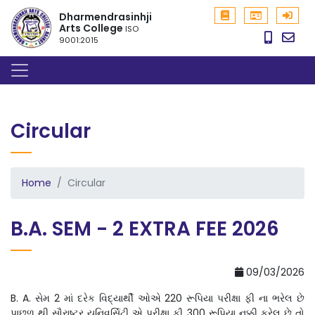
Dharmendrasinhji
Arts College
ISO
9001:2015
Circular
Home
Circular
B.A. SEM - 2 EXTRA FEE 2026
09/03/2026
B. A. સેમ 2 માં દરેક વિદ્યાર્થી ઓએ 220 રૂપિયા પરીક્ષા ફી ના ભરેલ છે
પાછળ થી સૌરાષ્ટ્ર યુનિવર્સિટી એ પરીક્ષા ફી 300 રૂપિયા નક્કી કરેલ છે તો