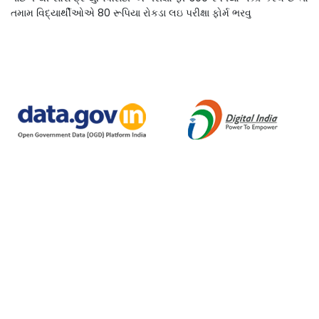
તમામ વિદ્યાર્થીઓએ 80 રૂપિયા રોકડા લઇ પરીક્ષા ફોર્મ ભરવુ