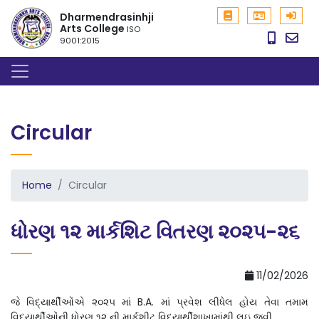
Dharmendrasinhji
Arts College
ISO
9001:2015
Circular
Home
Circular
ધોરણ ૧૨ માર્કશિટ વિતરણ ૨૦૨૫-૨૬
11/02/2026
જે વિદ્યાર્થીઓંએ ૨૦૨૫ માં B.A. માં પ્રવેશ લીધેલ હોય તેવા તમામ
વિદ્યાર્થીઓંની ધોરણ ૧૨ ની માર્કશીટ વિદ્યાર્થીશાખામાંથી લઇ જવી.