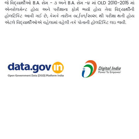
જે વિદ્યાર્થીઓ B.A. સેમ - ૩ અને B.A. સેમ -૪ માં OLD 2010-2015 માં
એનરોલમેન્ટ હોય અને પરીક્ષાના ફોર્મ ભર્યા હોય તેવા વિદ્યાર્થીની
હોલટિકિટ આવી ગઈ છે, કેમકે તારીખ ૦૮/૦૧/૨૦૨૬ થી પરીક્ષા થતી હોય
એટલે વિદ્યાર્થીઓએ વહેલામાં વહેલી તકે પોતાની હોલટિકિટ લઇ જવી.