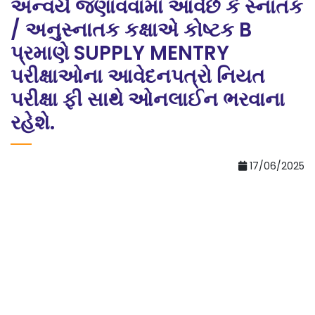
અન્વયે જણાવવામાં આવેછે કે સ્નાતક
/ અનુસ્નાતક કક્ષાએ કોષ્ટક B
પ્રમાણે SUPPLY MENTRY
પરીક્ષાઓના આવેદનપત્રો નિયત
પરીક્ષા ફી સાથે ઓનલાઈન ભરવાના
રહેશે.
17/06/2025