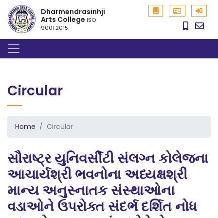
Dharmendrasinhji
Arts College
ISO
9001:2015
Circular
Home
Circular
સૌરાષ્ટ્ર યુનિવર્સીટી સંલગ્ન કોલેજના
આચાર્યશ્રી ભવનોના અધ્યક્ષશ્રી
માન્ય અનુસ્નાતક સંસ્થાઓના
વડાઓને ઉપરોક્ત સંદર્ભ દર્શિત નોધ