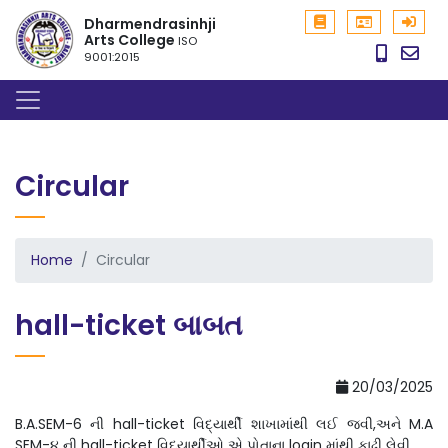
Dharmendrasinhji
Arts College
ISO
9001:2015
Circular
Home
Circular
hall-ticket બાબત
20/03/2025
B.A.SEM-6 ની hall-ticket વિદ્યાર્થી શાખામાંથી લઈ જવી,અને M.A
SEM-૪ ની hall-ticket વિદ્યાર્થીઓ એ પોતાના login માંથી કાઢી લેવી