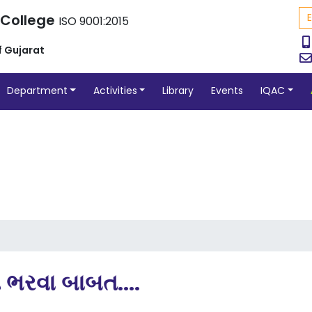
 College
ISO 9001:2015
f Gujarat
Department
Activities
Library
Events
IQAC
 ભરવા બાબત....