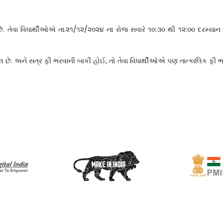
છે. તેવા વિધાર્થીઓએ તા.૨૧/૧૨/૨૦૨૪ ના રોજ સવારે ૧૦:૩૦ થી ૧૨:૦૦ દરમ્યાન 
ેલ છે. અને સત્ર ફી ભરવાની બાકી હોઈ, તો તેવા વિધાર્થીઓએ પણ તાત્કાલિક ફી 