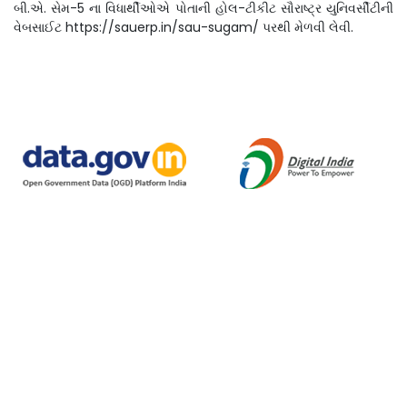
બી.એ. સેમ-5 ના વિધાર્થીઓએ પોતાની હોલ-ટીકીટ સૌરાષ્ટ્ર યુનિવર્સીટીની
વેબસાઈટ https://sauerp.in/sau-sugam/ પરથી મેળવી લેવી.