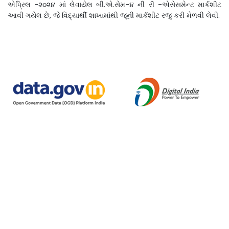
એપ્રિલ -૨૦૨૪ માં લેવાયેલ બી.એ.સેમ-૪ ની રી -એસેસમેન્ટ માર્કશીટ
આવી ગયેલ છે, જે વિદ્યાર્થી શાખામાંથી જૂની માર્કશીટ રજુ કરી મેળવી લેવી.