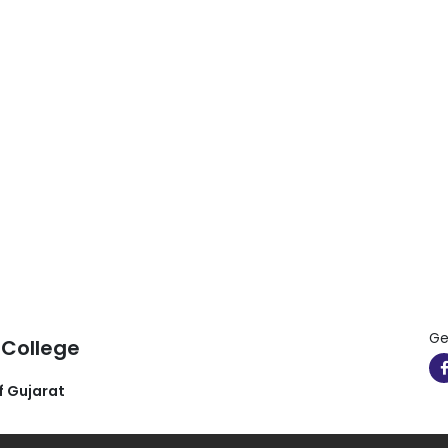
Ge
 College
f Gujarat