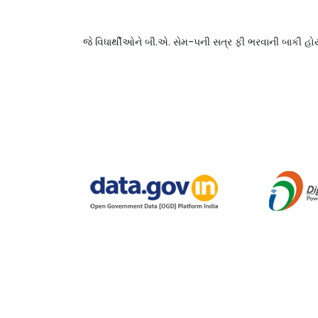
જે વિધાર્થીઓને બી.એ. સેમ-૫ની સત્ર ફી ભરવાની બાકી હોય