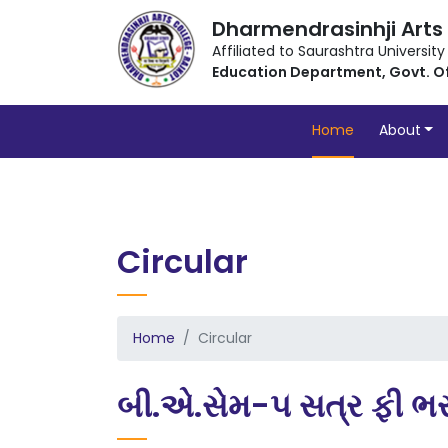
Dharmendrasinhji Arts
Affiliated to Saurashtra University
Education Department, Govt. O
Home
About
Circular
Home
Circular
બી.એ.સેમ-૫ સત્ર ફી ભ