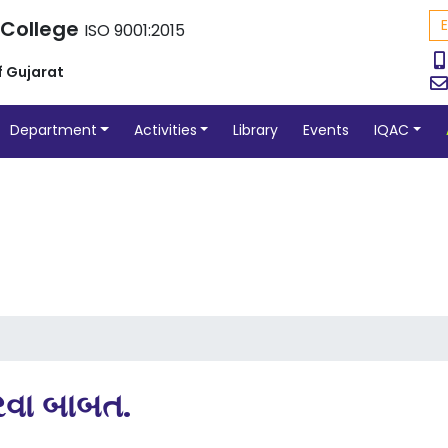
 College
ISO 9001:2015
f Gujarat
Department
Activities
Library
Events
IQAC
રવા બાબત.