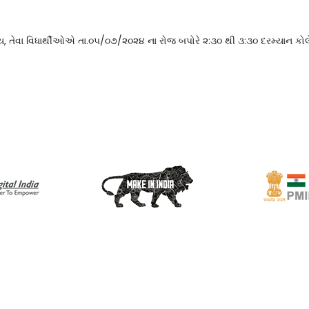
, તેવા વિધાર્થીઓએ તા.૦૫/૦૭/૨૦૨૪ ના રોજ બપોરે ૨:૩૦ થી ૩:૩૦ દરમ્યાન કોલેજ