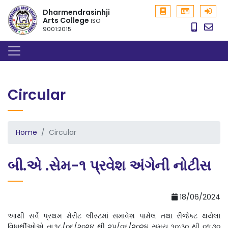
Dharmendrasinhji
Arts College
ISO
9001:2015
Circular
Home
Circular
બી.એ .સેમ-૧ પ્રવેશ અંગેની નોટીસ
18/06/2024
આથી સર્વે પ્રથમ મેરીટ લીસ્ટમાં સમાવેશ પામેલ તથા રીજેક્ટ થયેલા
વિધાર્થીઓએ તા.૧૮/૦૬/૨૦૨૪ થી ૨૫/૦૬/૨૦૨૪ સમય ૧૦:૩૦ થી ૦૧:૩૦