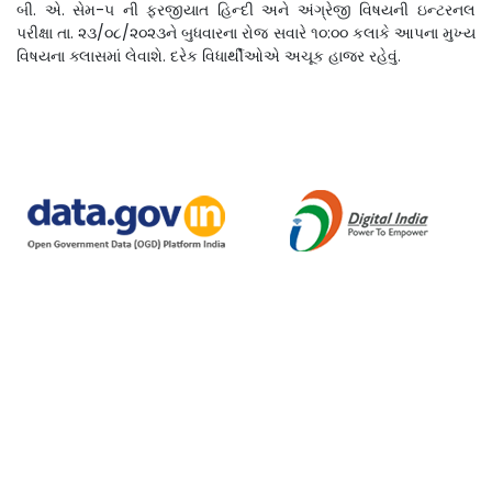
બી. એ. સેમ-૫ ની ફરજીયાત હિન્દી અને અંગ્રેજી વિષયની ઇન્ટરનલ
પરીક્ષા તા. ૨૩/૦૮/૨૦૨૩ને બુધવારના રોજ સવારે ૧૦:૦૦ કલાકે આપના મુખ્ય
વિષયના ક્લાસમાં લેવાશે. દરેક વિધાર્થીઓએ અચૂક હાજર રહેવું.