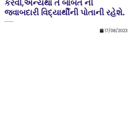
કરવી,અન્યથા તે બાબત ની
જવાબદારી વિદ્યાર્થીની પોતાની રહેશે.
17/08/2023