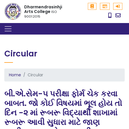
Dharmendrasinhji
Arts College
ISO
9001:2015
Circular
Home
Circular
બી.એ.સેમ-૫ પરીક્ષા ફોર્મ ચેક કરવા
બાબત. જો કોઈ વિષયમાં ભૂલ હોય તો
દિન -૨ માં રૂબરૂ વિદ્યાર્થી શાખામાં
રૂબરૂ આવી સુધારા માટે જાણ