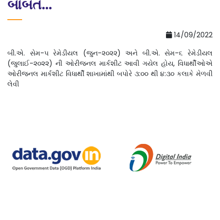
બાબત...
14/09/2022
બી.એ. સેમ-૫ રેમેડીયલ (જુન-૨૦૨૨) અને બી.એ. સેમ-૬ રેમેડીયલ
(જુલાઈ-૨૦૨૨) ની ઓરીજનલ માર્કશીટ આવી ગયેલ હોય, વિધાર્થીઓએ
ઓરીજનલ માર્કશીટ વિધાર્થી શાખામાંથી બપોરે ૩:૦૦ થી ૪:૩૦ કલાકે મેળવી
લેવી