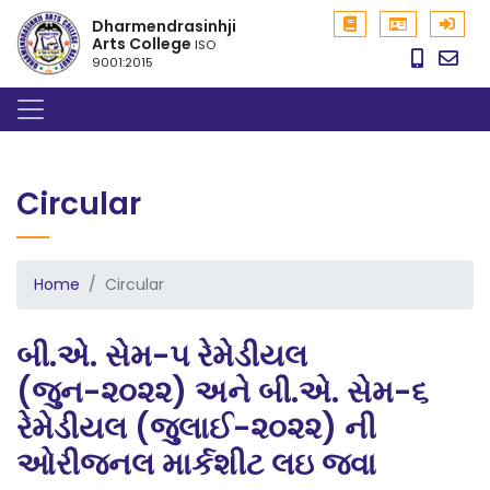
Dharmendrasinhji
Arts College
ISO
9001:2015
Circular
Home
Circular
બી.એ. સેમ-૫ રેમેડીયલ
(જુન-૨૦૨૨) અને બી.એ. સેમ-૬
રેમેડીયલ (જુલાઈ-૨૦૨૨) ની
ઓરીજનલ માર્કશીટ લઇ જવા