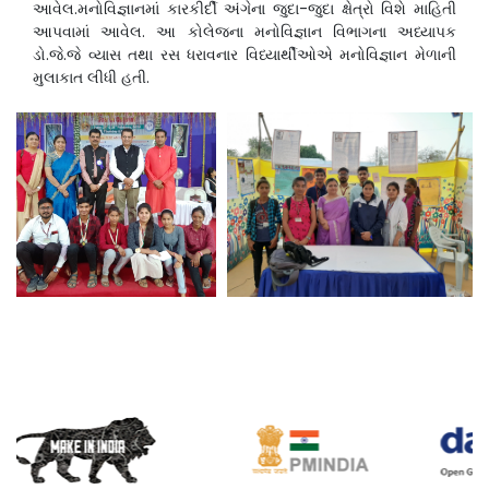
આવેલ.મનોવિજ્ઞાનમાં કારકીર્દી અંગેના જુદા-જુદા ક્ષેત્રો વિશે માહિતી
આપવામાં આવેલ. આ કોલેજના મનોવિજ્ઞાન વિભાગના અધ્યાપક
ડો.જે.જે વ્યાસ તથા રસ ધરાવનાર વિધ્યાર્થીઓએ મનોવિજ્ઞાન મેળાની
મુલાકાત લીધી હતી.