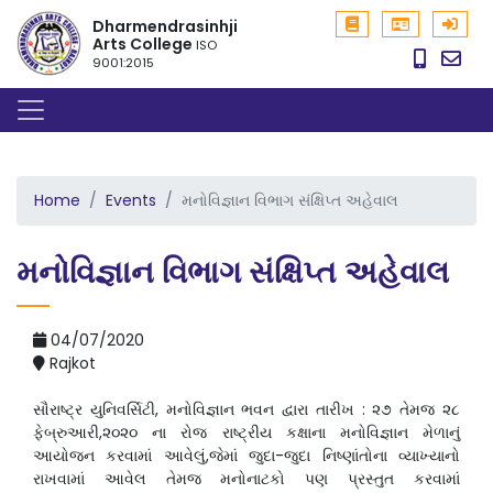
Dharmendrasinhji
Arts College
ISO
9001:2015
Home
Events
મનોવિજ્ઞાન વિભાગ સંક્ષિપ્ત અહેવાલ
મનોવિજ્ઞાન વિભાગ સંક્ષિપ્ત અહેવાલ
04/07/2020
Rajkot
સૌરાષ્ટ્ર યુનિવર્સિટી, મનોવિજ્ઞાન ભવન દ્વારા તારીખ : ૨૭ તેમજ ૨૮
ફેબ્રુઆરી,૨૦૨૦ ના રોજ રાષ્ટ્રીય કક્ષાના મનોવિજ્ઞાન મેળાનું
આયોજન કરવામાં આવેલું,જેમાં જુદા-જુદા નિષ્ણાંતોના વ્યાખ્યાનો
રાખવામાં આવેલ તેમજ મનોનાટકો પણ પ્રસ્તુત કરવામાં